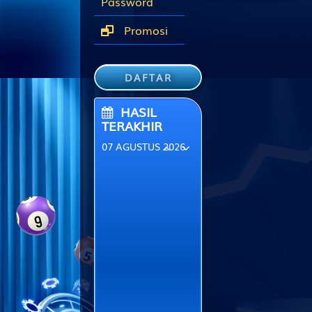
Password
Promosi
DAFTAR
HASIL
TERAKHIR
07 AGUSTUS 2026
KENTUCKYMID
5989
TEXASDAY
1427
FLORIDAMID
2994
ILLINOISMID
3759