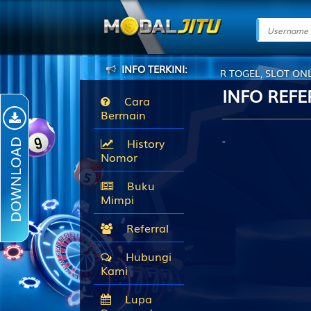
INFO TERKINI:
ATANG DI MODALJITU. SITUS BANDAR TOGEL, SLOT ONLINE TER
INFO REFE
Cara
Bermain
-
History
DOWNLOAD
Nomor
Buku
Mimpi
Referral
Hubungi
Kami
Lupa