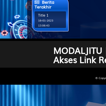
Berita
Terakhir
Title 1
16-01-2023
13:06:43
Title 2
16-01-2023
13:06:43
Title 3
MODALJITU |
16-01-2023
Akses Link R
13:06:43
© Copyr