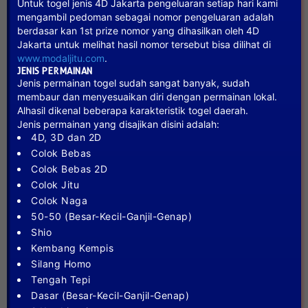
Untuk togel jenis 4D Jakarta pengeluaran setiap hari kami
mengambil pedoman sebagai nomor pengeluaran adalah
berdasar kan 1st prize nomor yang dihasilkan oleh 4D
Jakarta untuk melihat hasil nomor tersebut bisa dilihat di
www.modaljitu.com
.
JENIS
PERMAINAN
Jenis permainan togel sudah sangat banyak, sudah
membaur dan menyesuaikan diri dengan permainan lokal.
Alhasil dikenal beberapa karakteristik togel daerah.
Jenis permainan yang disajikan disini adalah:
4D, 3D dan 2D
Colok Bebas
Colok Bebas 2D
Colok Jitu
Colok Naga
50-50 (Besar-Kecil-Ganjil-Genap)
Shio
Kembang Kempis
Silang Homo
Tengah Tepi
Dasar (Besar-Kecil-Ganjil-Genap)