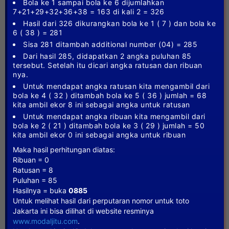
Bola ke 1 sampai bola ke 6 dijumlahkan
7+21+29+32+36+38 = 163 di kali 2 = 326
Hasil dari 326 dikurangkan bola ke 1 ( 7 ) dan bola ke
6 ( 38 ) = 281
Sisa 281 ditambah additional number (04) = 285
Dari hasil 285, didapatkan 2 angka puluhan 85
tersebut. Setelah itu dicari angka ratusan dan ribuan
nya.
Untuk mendapat angka ratusan kita mengambil dari
bola ke 4 ( 32 ) ditambah bola ke 5 ( 36 ) jumlah = 68
kita ambil ekor 8 ini sebagai angka untuk ratusan
Untuk mendapat angka ribuan kita mengambil dari
bola ke 2 ( 21 ) ditambah bola ke 3 ( 29 ) jumlah = 50
kita ambil ekor 0 ini sebagai angka untuk ribuan
Maka hasil perhitungan diatas:
Ribuan = 0
Ratusan = 8
Puluhan = 85
Hasilnya = buka
0885
Untuk melihat hasil dari perputaran nomor untuk toto
Jakarta ini bisa dilihat di website resminya
www.modaljitu.com
.