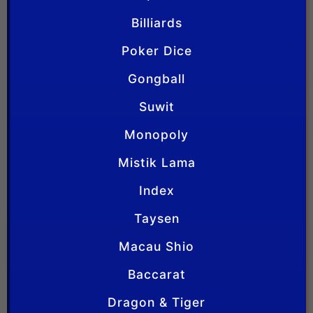
Billiards
Poker Dice
Gongball
Suwit
Monopoly
Mistik Lama
Index
Taysen
Macau Shio
Baccarat
Dragon & Tiger