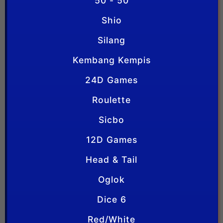
50 - 50
Shio
Silang
Kembang Kempis
24D Games
Roulette
Sicbo
12D Games
Head & Tail
Oglok
Dice 6
Red/White